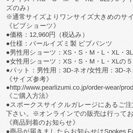
ズのみ）
※通常サイズよりワンサイズ大きめのサ
《ビブショーツ》
●価格：12,960円（税込み）
●仕様：パールイズミ製 ビブパンツ
●男性用ショーツ：XS・S・M・L・XL・
●女性用ショーツ：XS・S・M・L・XLの
●パット：男性用：3D-ネオ/女性用：3D
《サイズ参考》
●http://www.pearlizumi.co.jp/order-wear/prod
《ご購入方法》
●スポークスサイクルガレージにあるご注
下さい。※オンラインでの販売は行って
《商品到着のお知らせ》
●商品が届きましたらお知らせはSpokes Fa