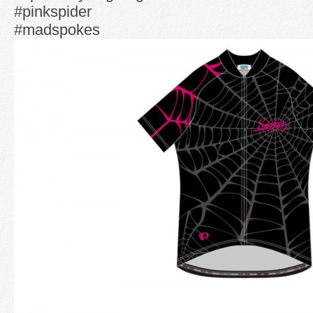
#pinkspider
#madspokes