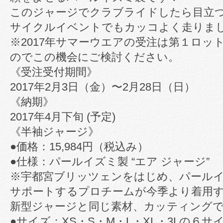
このジャージでクラブライドしたら目立
サイクルイベントでもカッコよく走りま
※2017年サマーウエアの受注は第１ロッ
のでこの機会にご検討ください。
《受注受付期間》
2017年2月3日（金）〜2月28日（日）
《納期》
2017年4月下旬 (予定)
《半袖ジャージ》
●価格：15,984円（税込み）
●仕様：パールイズミ製 “エア ジャージ”
※宇都宮ブリッツェンをはじめ、パール
サポートするプロチームが今季より着用
新型ジャージと同じ素材、カッティング
●サイズ：XS・S・M・L・XL・3Lの６