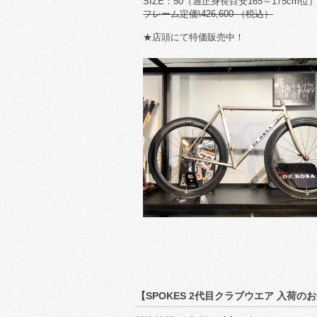
SIZE：50（適正身長目安165～175cm位
フレーム定価\426,600-（税込）
★店頭にて特価販売中！
【SPOKES 2代目クラブウエア 入荷の